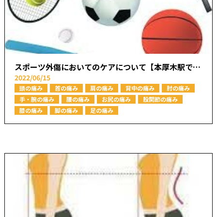
スポーツ外傷においてのケアについて【本厚木駅で痛みの原因を取り除く あかつき整骨院】
2022/06/15
頭の痛み
首の痛み
肩の痛み
背中の痛み
肘の痛み
手・腕の痛み
腰の痛み
お尻の痛み
股関節の痛み
膝の痛み
脚の痛み
足の痛み