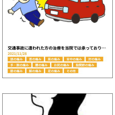
交通事故に遭われた方の治療を当院では承っております【本厚木駅で痛みの原因を取り除く あかつき整骨院】
2021/11/28
頭の痛み
首の痛み
肩の痛み
背中の痛み
肘の痛み
手・腕の痛み
腰の痛み
お尻の痛み
股関節の痛み
膝の痛み
脚の痛み
足の痛み
その他