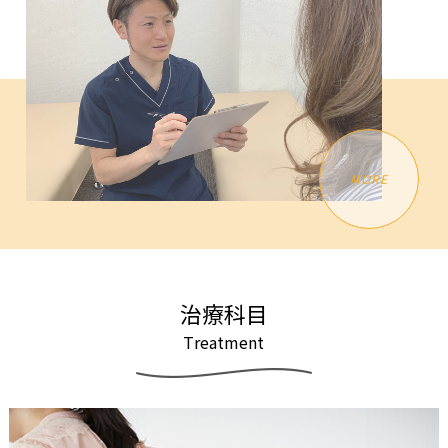
MORE
治
療
科
目
T
r
e
a
t
m
e
n
t