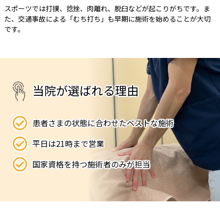
スポーツでは打撲、捻挫、肉離れ、脱臼などが起こりがちです。ま
た、交通事故による「むち打ち」も早期に施術を始めることが大切
です。
当
院
が
選
ば
れ
る
理
由
患者さまの状態に合わせたベストな施術
平日は21時まで営業
国家資格を持つ施術者のみが担当