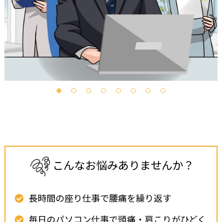
こ
ん
な
お
悩
み
あ
り
ま
せ
ん
か
？
長時間の座り仕事で腰痛を繰り返す
毎日のパソコン仕事で頭痛・肩こりがひどく