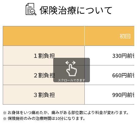
保
険
治
療
に
つ
い
て
初回
１割負担
330円前
２割負担
660円前
スクロールできます
３割負担
990円前
お身体をいつ痛めたか、痛みがある部位数により料金が変わります。
保険施術のみの治療時間は10分になります。