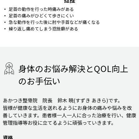
足首の動作を行った時痛みがある
足首の痛みがひどくて歩きにくい
急な動作を行った後に肘や手首などが痛くなる
繰り返し痛めてしまう捻挫癖がある
身
体
の
お
悩
み
解
決
と
Q
O
L
向
上
の
お
手
伝
い
あかつき整骨院 院長 鈴木 暁(すずき あきら)です。
皆様が健康な生活を送れるようにお身体の痛みや悩みを改
善していきます。患者様一人一人に合った治療を行い、健康
管理指導等お役に立てるように頑張っていきます。
資格