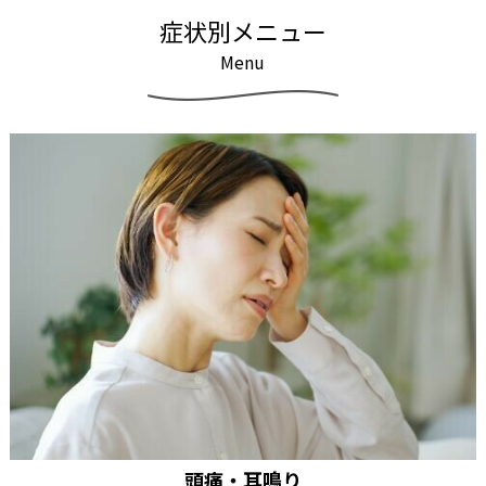
症
状
別
メ
ニ
ュ
ー
M
e
n
u
頭痛・耳鳴り