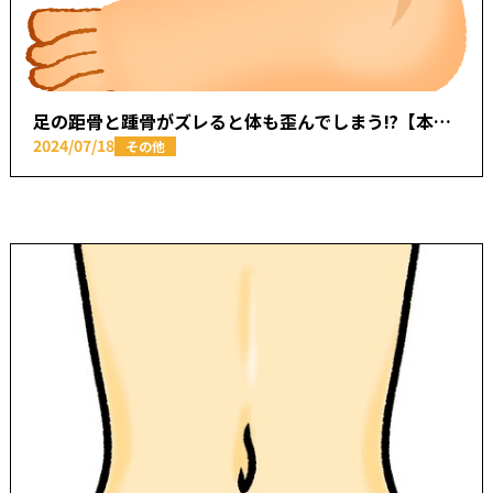
足の距骨と踵骨がズレると体も歪んでしまう⁉【本厚木駅で痛みの原因を取り除く あかつき整骨院】
2024/07/18
その他