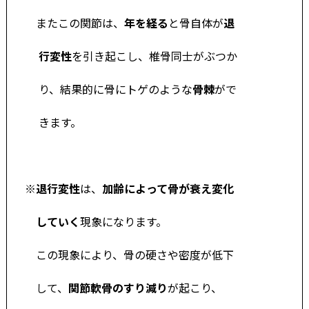
またこの関節は、
年を経る
と骨自体
が
退
行変性
を引き起こし、椎骨同士がぶ
つ
か
り、結果的に骨にトゲのような
骨棘
がで
きます。
※
退行変性
は、
加齢によって骨が衰え
変
化
していく
現
象になります。
この現象により、骨の硬さや密度が低下
して、
関節軟骨のすり減
り
が
起こり、