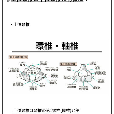
・上位頸椎
上位頸椎は頸椎の第1頸椎(
環椎
)と第