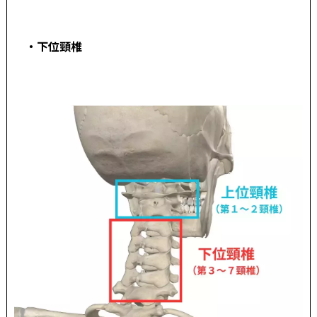
・下位頸椎