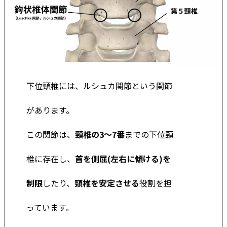
下位頸椎には、ルシュカ関節という関節
があります。
この関節は、
頸椎の3～7番
までの下位頸
椎に存在し、
首を側屈(左右に傾ける)を
制
限
したり、
頸椎を安定させる
役割を担
って
います。