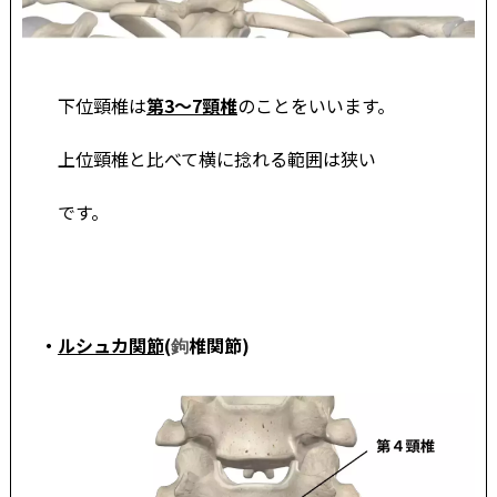
下位頸椎は
第3～7頸椎
のことをい
います。
上位頸椎と比べて横に捻れる範囲は狭い
です。
・
ルシュカ関節
(
椎関節)
鉤