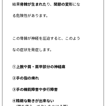
結果
骨棘が生まれた
り、
関節の変形
にな
る危険性
があります。
この骨棘が神経を圧迫すると、このよう
なの症
状を発症します。
➀上腕や肩・肩甲部分の神経痛
②手の指の痺れ
③手の機能障害や歩行障害
④精緻な動きが出来ない