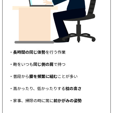
・
長時間の同じ体勢
を行う作業
・鞄をいつも
同じ側の肩
で持つ
・普段から
脚を頻繁に組む
ことが多い
・高かったり、低かったりする
枕の高さ
・家事、掃除の時に常に
前かがみの姿勢