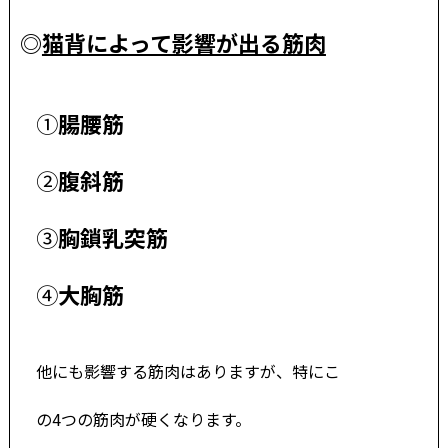
◎
猫背によって影響が出る筋肉
➀
腸腰筋
②
腹斜筋
➂
胸鎖乳突筋
④
大胸筋
他にも影響する筋肉はありますが、特にこ
の4つの筋肉が硬くなります。