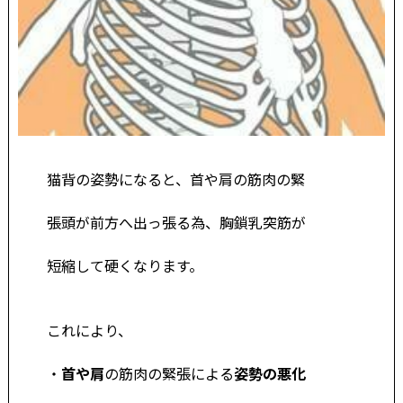
猫背の姿勢になると、首や肩の筋肉の緊
張頭が前方へ出っ張
る為、胸鎖乳突筋が
短縮して硬くなります。
これにより、
・
首や肩
の筋肉の緊張による
姿勢の悪化