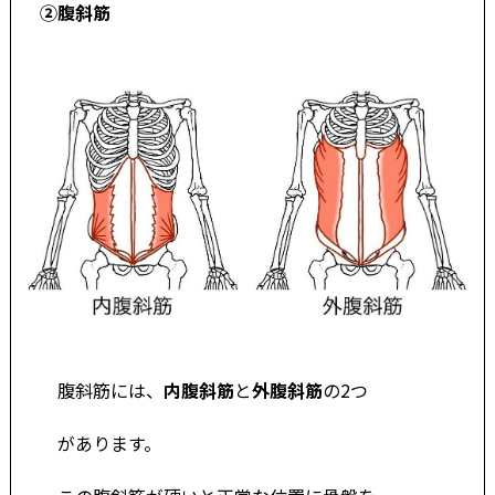
②腹斜筋
腹斜筋には、
内腹斜筋
と
外腹斜筋
の2つ
があります。