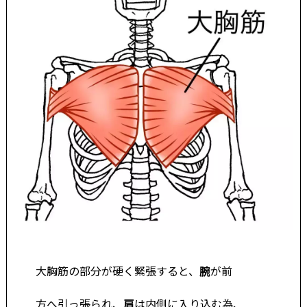
大胸筋の部分が硬く緊張すると、
腕
が前
方へ引っ張られ、
肩
は内側に入り込む為、