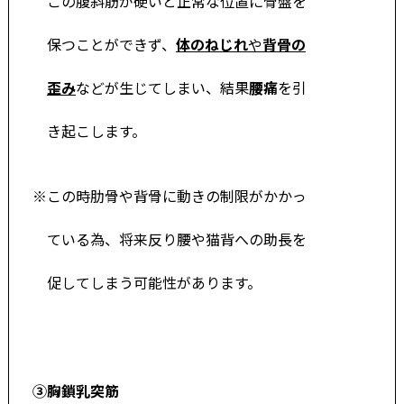
この腹斜筋が硬いと正常な位置に骨盤を
保つことができず、
体のねじれ
や
背骨の
歪み
などが生じてしまい、結果
腰痛
を引
き起こします。
※この時肋骨や背骨に動きの制限がかかっ
ている為、将来反り腰や猫背への助長を
促してしまう可能性があります。
③胸鎖乳突筋