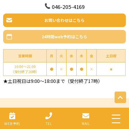
046-205-4169
お問い合わせはこちら
24時間web予約はこちら
営業時間
月
火
水
木
金
土日祝
10:00～21:00
●
×
●
●
×
★
（受付終了20時）
★土日祝日は9:00～18:00まで（受付終了17時）
当院について
症状別メニュー
TOP
肩の痛み
WEB予約
TEL
MAIL