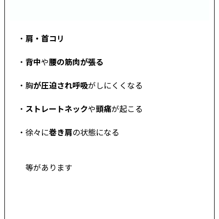
・
肩・首コリ
・
背中
や
腰の筋肉が張る
・胸
が圧迫され呼吸
がしにくくなる
・
ストレートネック
や
頭痛
が起こる
・徐々に
巻き肩
の状態になる
等があります